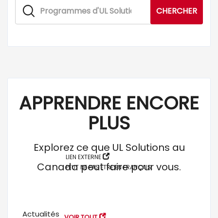
Chercher
CHERCHER
APPRENDRE ENCORE
PLUS
Explorez ce que UL Solutions au
LIEN EXTERNE
Canada peut faire pour vous.
PEUT NE PAS ÊTRE EN FRANÇAIS.
Actualités
VOIR TOUT