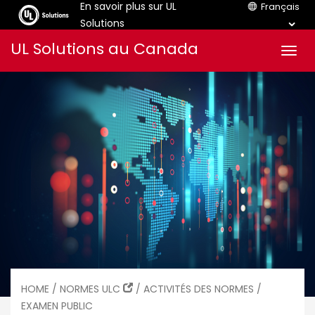
En savoir plus sur UL
Français
Solutions
Aller
UL Solutions au Canada
Men
au
contenu
HOME
/
NORMES ULC
/
ACTIVITÉS DES NORMES
/
EXAMEN PUBLIC