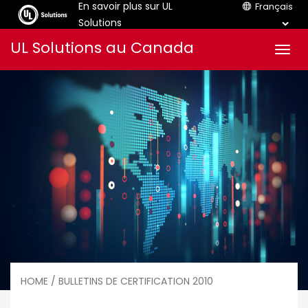
En savoir plus sur UL
Français
Solutions
Aller
UL Solutions au Canada
Men
au
contenu
HOME
/ BULLETINS DE CERTIFICATION 2010